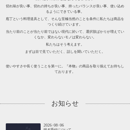
切れ味が良い事、切れの持ちが良い事、持ったバランスが良い事、使い込め
るようにできている事。
庖丁という料理道具として、そんな至極当然のことを条件に私たちは商品を
つくり続けています。
当たり前のことが当たり前ではない現代に於いて、選択肢ばかりが増えてい
くなか、変わらないモノは変わらない。
私たちはそう考えます。
まずは目で見ていただく、話しを聞いていただく。
使いやすさや長く使うことを第一に。『本物』の商品を取り揃えてお待ちし
ております。
お知らせ
2026
08
06
/
/
研ぎ受付について