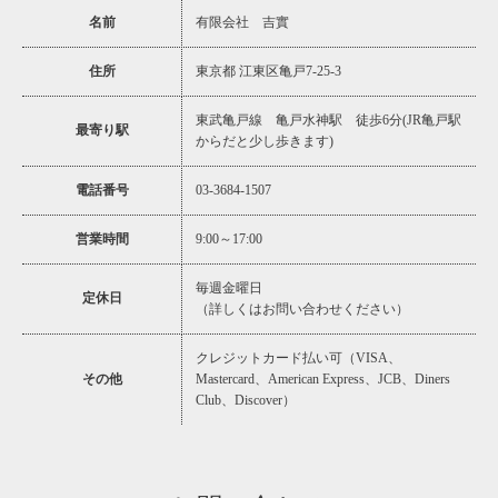
名前
有限会社 吉實
住所
東京都 江東区亀戸7-25-3
東武亀戸線 亀戸水神駅 徒歩6分(JR亀戸駅
最寄り駅
からだと少し歩きます)
電話番号
03-3684-1507
営業時間
9:00～17:00
毎週金曜日
定休日
（詳しくはお問い合わせください）
クレジットカード払い可（VISA、
その他
Mastercard、American Express、JCB、Diners
Club、Discover）