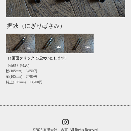
握鋏（にぎりばさみ）
（↑画面クリックで拡大いたします）
《価格》(税込)
松(105mm) 3,850円
菊(105mm) 7,700円
特上(105mm) 13,200円
©2026
有限会社 吉實
. All Rights Reserved.