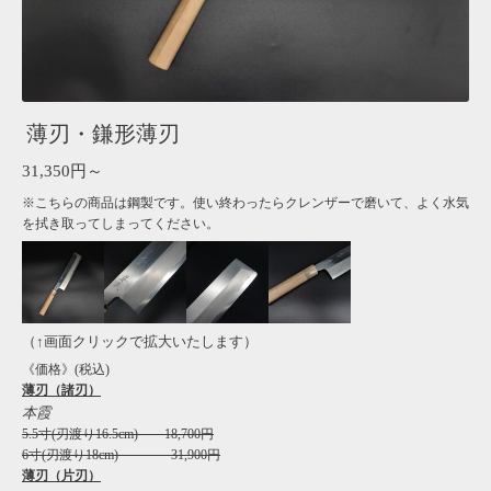
薄刃・鎌形薄刃
31,350円～
※こちらの商品は鋼製です。使い終わったらクレンザーで磨いて、よく水気
を拭き取ってしまってください。
（↑画面クリックで拡大いたします）
《価格》(税込)
薄刃（諸刃）
本霞
5.5寸(刃渡り16.5cm) 18,700円
6寸(刃渡り18cm) 31,900円
薄刃（片刃）